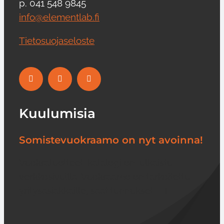
p. 041 548 9845
info@elementlab.fi
Tietosuojaseloste
Kuulumisia
Somistevuokraamo on nyt avoinna!
Vuokratuotteet-katalogi on julkaistu
verkkosivuilla. Vuokraamo on tarkoitettu
yritysasiakkaille, saat tunnukset [...]