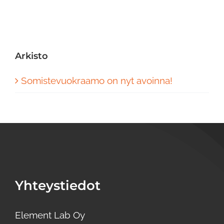
Arkisto
Somistevuokraamo on nyt avoinna!
Yhteystiedot
Element Lab Oy