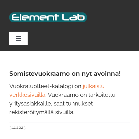
Skip
to
content
Toggle
Navigation
Palvelut
Somistevuokraamo on nyt avoinna!
Yritys
Vuokratuotteet-katalogi on
julkaistu
verkkosivuilla
. Vuokraamo on tarkoitettu
Ota yhteyttä
yritysasiakkaille, saat tunnukset
rekisteröitymällä sivuilla.
In English
3.11.2023
Somistevuokraamo