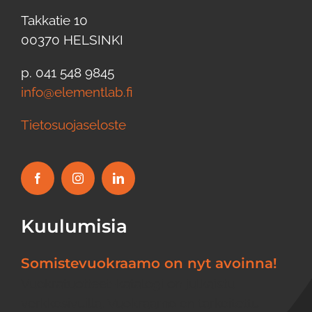
Takkatie 10
00370 HELSINKI
p. 041 548 9845
info@elementlab.fi
Tietosuojaseloste
Kuulumisia
Somistevuokraamo on nyt avoinna!
Vuokratuotteet-katalogi on julkaistu
verkkosivuilla. Vuokraamo on tarkoitettu