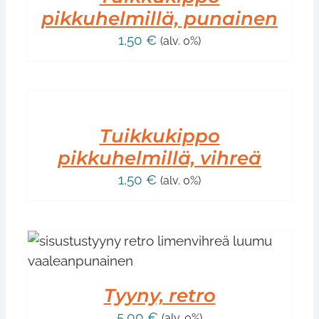
pikkuhelmillä, punainen
1,50
€
(alv. 0%)
LISÄÄ
OSTOSKORIIN
/
LISÄTIEDOT
Tuikkukippo
pikkuhelmillä, vihreä
1,50
€
(alv. 0%)
Tyyny, retro
5,00
€
(alv. 0%)