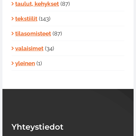
taulut, kehykset
(87)
tekstiilit
(143)
tilasomisteet
(87)
valaisimet
(34)
yleinen
(1)
Yhteystiedot