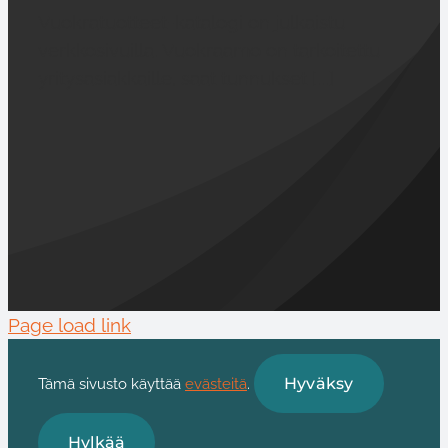
Vuokratuotteet-katalogi on julkaistu
verkkosivuilla. Vuokraamo on tarkoitettu
yritysasiakkaille, saat tunnukset [...]
Page load link
Hyväksy
Tämä sivusto käyttää
evästeitä
.
Hylkää