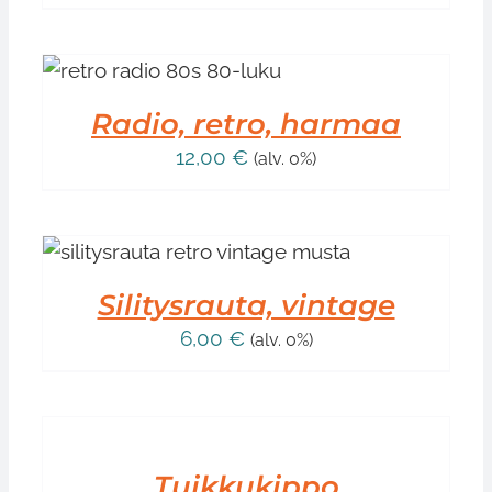
/
Radio, retro, harmaa
12,00
€
(alv. 0%)
Silitysrauta, vintage
6,00
€
(alv. 0%)
LISÄÄ
OSTOSKORIIN
/
LISÄTIEDOT
Tuikkukippo