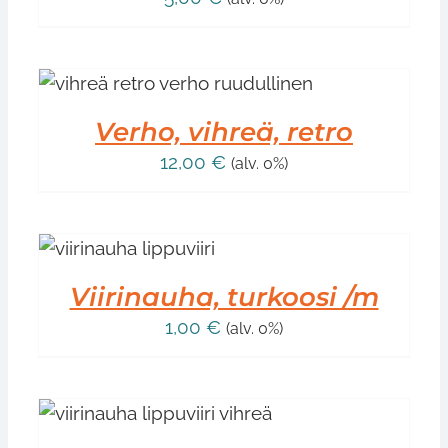
Verho, vihreä, retro
12,00
€
(alv. 0%)
IIN
T
Viirinauha, turkoosi /m
1,00
€
(alv. 0%)