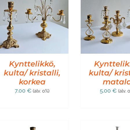
LISÄÄ OSTOSKORIIN
/
LISÄÄ OSTO
LISÄTIEDOT
LISÄT
Kynttelikkö,
Kynttelik
kulta/ kristalli,
kulta/ krist
korkea
matal
7,00
€
5,00
€
(alv. 0%)
(alv. 