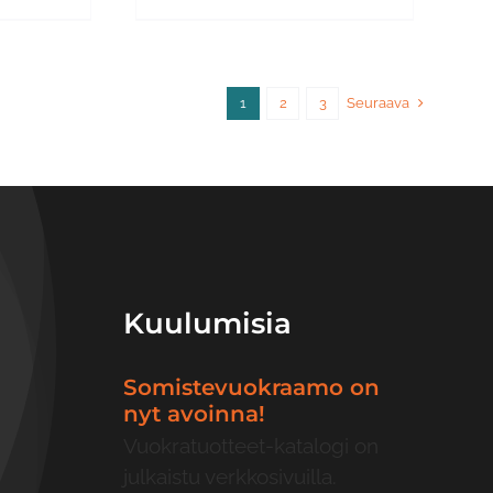
1
2
3
Seuraava
Kuulumisia
Somistevuokraamo on
nyt avoinna!
Vuokratuotteet-katalogi on
julkaistu verkkosivuilla.