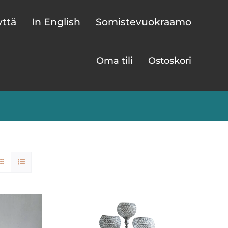
yttä
In English
Somistevuokraamo
Oma tili
Ostoskori