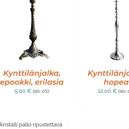
LISÄÄ OSTOSKORIIN
/
LISÄÄ OSTO
LISÄTIEDOT
LISÄT
Kynttilänjalka,
Kynttilänj
epookki, erilasia
hopea
5,00
€
12,00
€
(alv. 0%)
(alv.
LISÄÄ
OSTOSKORIIN