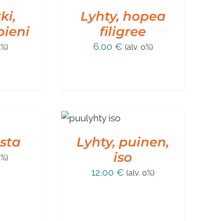
/
ki,
LISÄTIEDOT
Lyhty, hopea
pieni
filigree
6,00
€
0%)
(alv. 0%)
LISÄÄ
OSTOSKORIIN
/
sta
LISÄTIEDOT
Lyhty, puinen,
iso
0%)
12,00
€
(alv. 0%)