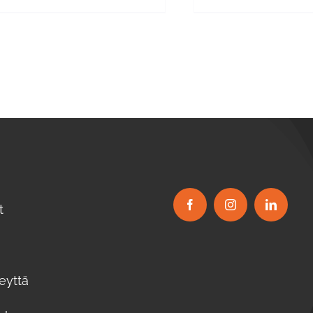
t
eyttä