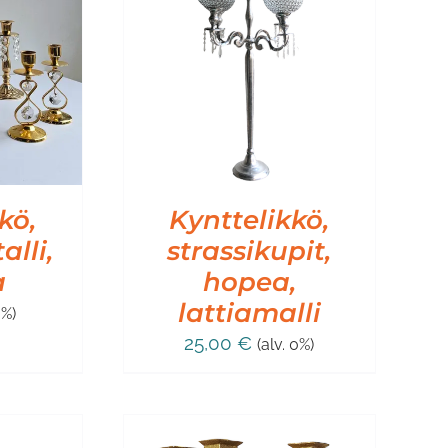
SKORIIN
/
IEDOT
kö,
Kynttelikkö,
alli,
strassikupit,
a
hopea,
lattiamalli
0%)
25,00
€
(alv. 0%)