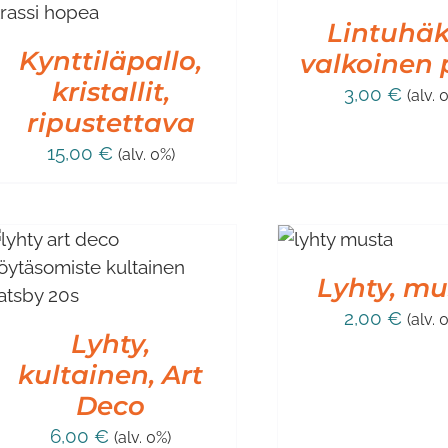
/
LISÄTIEDOT
Lintuhäk
Kynttiläpallo,
valkoinen 
kristallit,
3,00
€
(alv. 
ripustettava
15,00
€
(alv. 0%)
LISÄÄ
OSTOSKORIIN
/
LISÄTIEDOT
Lyhty, mu
2,00
€
(alv. 
Lyhty,
kultainen, Art
Deco
6,00
€
(alv. 0%)