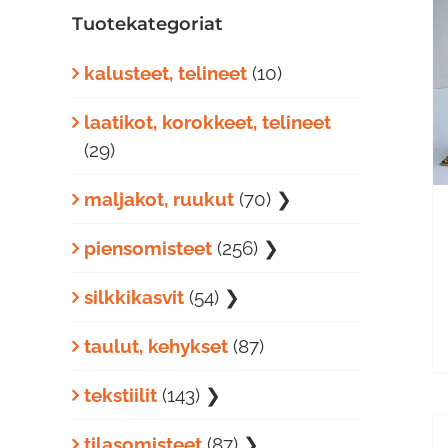
Tuotekategoriat
LISÄÄ OSTOSKORIIN
/
kalusteet, telineet
(10)
LISÄTIEDOT
laatikot, korokkeet, telineet
(29)
maljakot, ruukut
(70)
❯
piensomisteet
(256)
❯
silkkikasvit
(54)
❯
taulut, kehykset
(87)
tekstiilit
(143)
❯
tilasomisteet
(87)
❯