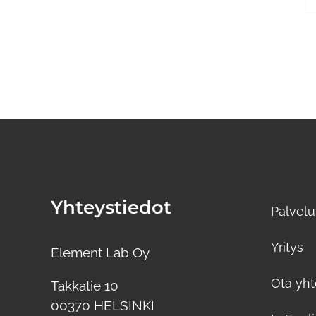
Yhteystiedot
Palvelu
Yritys
Element Lab Oy
Ota yht
Takkatie 10
00370 HELSINKI