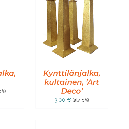
SKORIIN
/
IEDOT
alka,
Kynttilänjalka,
kultainen, ’Art
Deco’
 0%)
3,00
€
(alv. 0%)
LISÄÄ
OSTOSKORIIN