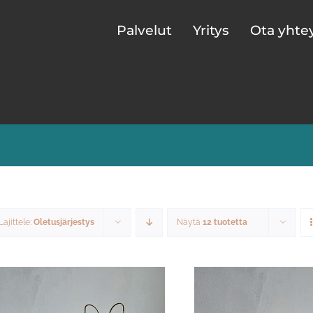
Palvelut
Yritys
Ota yhte
Lajittele:
Oletusjärjestys
Näytä
12 tuotetta