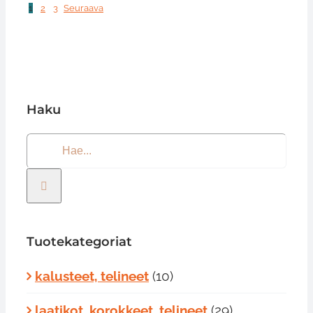
1
2
3
Seuraava
Haku
Etsi
...
Tuotekategoriat
kalusteet, telineet
(10)
laatikot, korokkeet, telineet
(29)