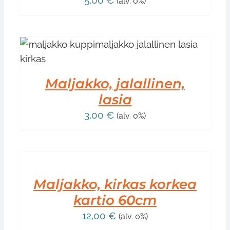
(alv. 0%)
Maljakko, jalallinen,
lasia
3,00
€
(alv. 0%)
LISÄÄ
OSTOSKORIIN
/
LISÄTIEDOT
Maljakko, kirkas korkea
kartio 60cm
12,00
€
(alv. 0%)