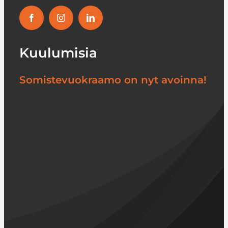
Kuulumisia
Somistevuokraamo on nyt avoinna!
Vuokratuotteet-katalogi on julkaistu
verkkosivuilla. Vuokraamo on tarkoitettu
yritysasiakkaille, saat tunnukset [...]