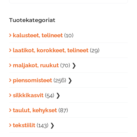
...
Tuotekategoriat
kalusteet, telineet
(10)
laatikot, korokkeet, telineet
(29)
maljakot, ruukut
(70)
❯
piensomisteet
(256)
❯
silkkikasvit
(54)
❯
taulut, kehykset
(87)
tekstiilit
(143)
❯