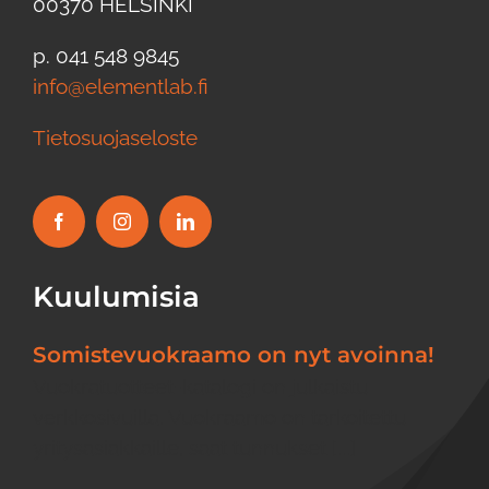
00370 HELSINKI
p. 041 548 9845
info@elementlab.fi
Tietosuojaseloste
Kuulumisia
Somistevuokraamo on nyt avoinna!
Vuokratuotteet-katalogi on julkaistu
verkkosivuilla. Vuokraamo on tarkoitettu
yritysasiakkaille, saat tunnukset [...]