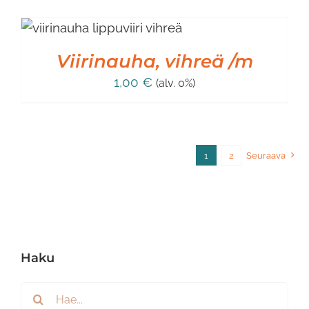
Viirinauha, vihreä /m
1,00
€
(alv. 0%)
1
2
Seuraava
Haku
Etsi