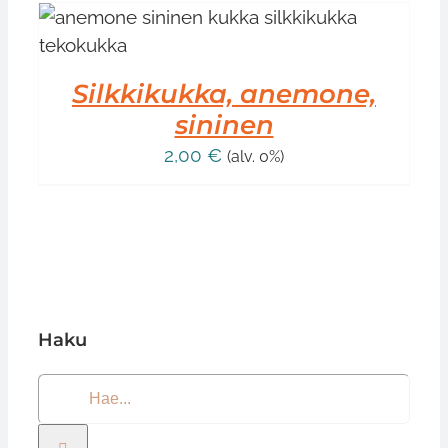
Silkkikukka, anemone,
sininen
2,00
€
(alv. 0%)
Haku
Etsi
...