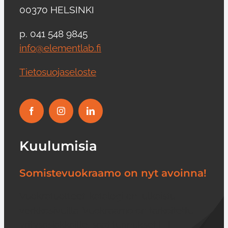
00370 HELSINKI
p. 041 548 9845
info@elementlab.fi
Tietosuojaseloste
Kuulumisia
Somistevuokraamo on nyt avoinna!
Vuokratuotteet-katalogi on julkaistu
verkkosivuilla. Vuokraamo on tarkoitettu
yritysasiakkaille, saat tunnukset [...]