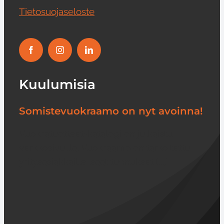
Tietosuojaseloste
Kuulumisia
Somistevuokraamo on nyt avoinna!
Vuokratuotteet-katalogi on julkaistu
verkkosivuilla. Vuokraamo on tarkoitettu
yritysasiakkaille, saat tunnukset [...]