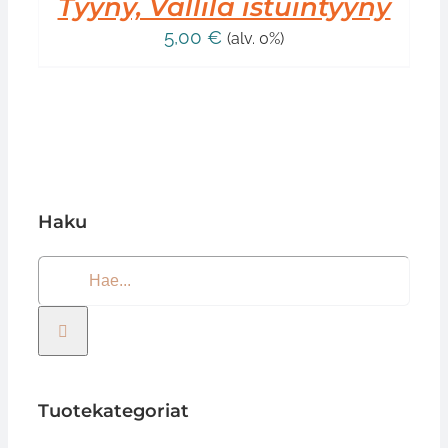
Tyyny, Vallila istuintyyny
5,00
€
(alv. 0%)
Haku
Etsi
...
Tuotekategoriat