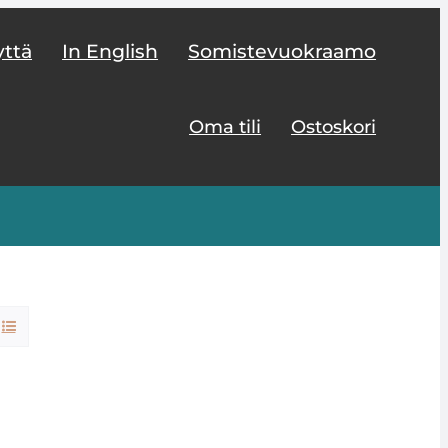
yttä
In English
Somistevuokraamo
Oma tili
Ostoskori