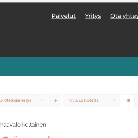
Palvelut
Yritys
Ota yhte
le:
Oletusjärjestys
Näytä
12 tuotetta