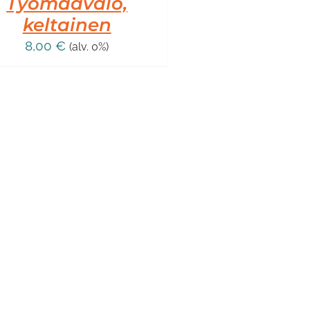
Työmaavalo,
keltainen
8,00
€
(alv. 0%)