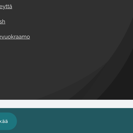
eyttä
ish
evuokraamo
kää