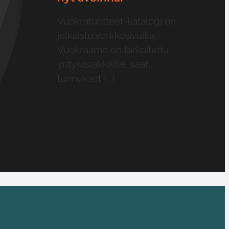
Vuokratuotteet-katalogi on
julkaistu verkkosivuilla.
Vuokraamo on tarkoitettu
yritysasiakkaille, saat
tunnukset [...]