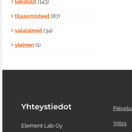
tekstiilit
(143)
tilasomisteet
(87)
valaisimet
(34)
yleinen
(1)
Yhteystiedot
Palvelu
Yritys
Element Lab Oy