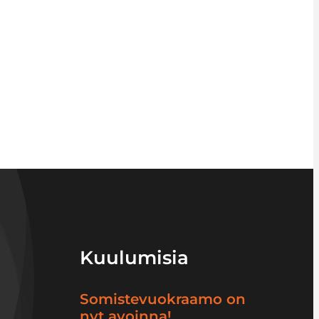
Kuulumisia
Somistevuokraamo on
nyt avoinna!