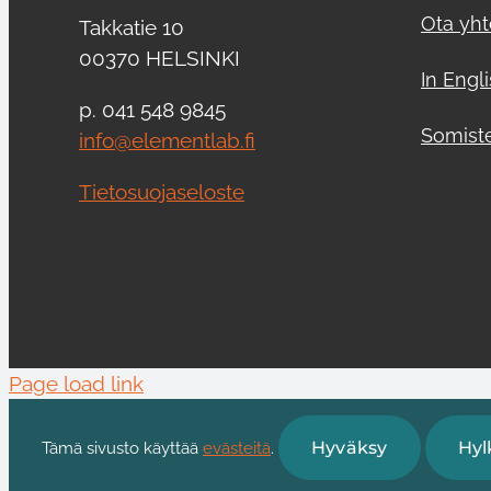
Ota yht
Takkatie 10
00370 HELSINKI
In Engl
p. 041 548 9845
Somist
info@elementlab.fi
Tietosuojaseloste
Page load link
Hyväksy
Hyl
Tämä sivusto käyttää
evästeitä
.