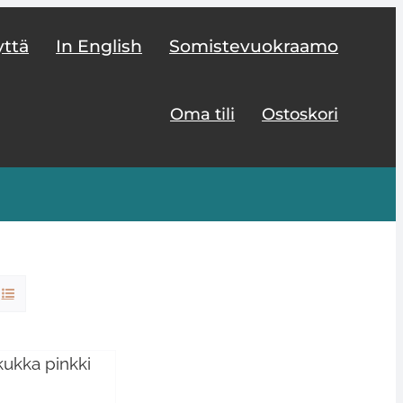
yttä
In English
Somistevuokraamo
Oma tili
Ostoskori