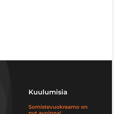
Kuulumisia
Somistevuokraamo on
nyt avoinna!