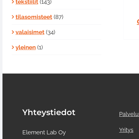
tekstiilit
(143)
/
LISÄTIEDOT
tilasomisteet
(87)
valaisimet
(34)
yleinen
(1)
Yhteystiedot
Palvelu
Yritys
Element Lab Oy