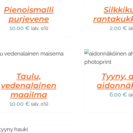
Pienoismalli
Silkkik
purjevene
rantakukk
10,00
€
2,00
€
(alv. 0%)
(a
LISÄÄ OSTOSKORIIN
/
LISÄTIEDOT
Taulu,
Tyyny, 
vedenalainen
aidonnä
maailma
6,00
€
(a
10,00
€
(alv. 0%)