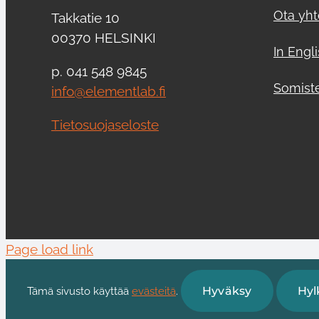
Ota yht
Takkatie 10
00370 HELSINKI
In Engl
p. 041 548 9845
Somist
info@elementlab.fi
Tietosuojaseloste
Page load link
Hyväksy
Hyl
Tämä sivusto käyttää
evästeitä
.