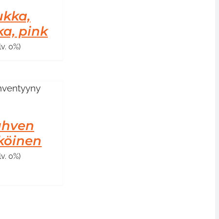
ukka,
a, pink
lv. 0%)
ahven
köinen
lv. 0%)