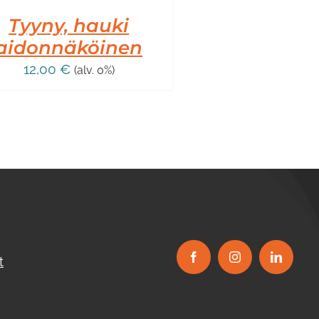
Tyyny, hauki
aidonnäköinen
12,00
€
(alv. 0%)
t