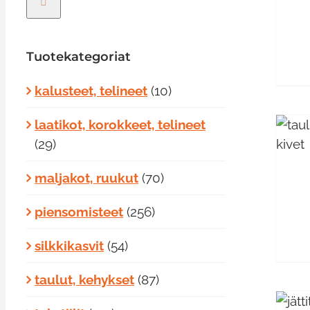
Tuotekategoriat
kalusteet, telineet
(10)
laatikot, korokkeet, telineet
LISÄÄ OSTOSKORIIN
/
(29)
LISÄTIEDOT
maljakot, ruukut
(70)
piensomisteet
(256)
silkkikasvit
(54)
taulut, kehykset
(87)
LISÄÄ
OSTOSKORIIN