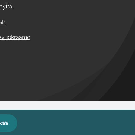
eyttä
ish
evuokraamo
kää