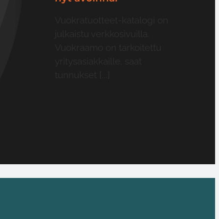
Vuokratuotteet-katalogi on
julkaistu verkkosivuilla.
Vuokraamo on tarkoitettu
yritysasiakkaille, saat
tunnukset [...]