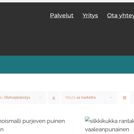
Palvelut
Yritys
Ota yhte
le:
Oletusjärjestys
Näytä
12 tuotetta
LISÄÄ OSTOSKORIIN
/
LISÄTIEDOT