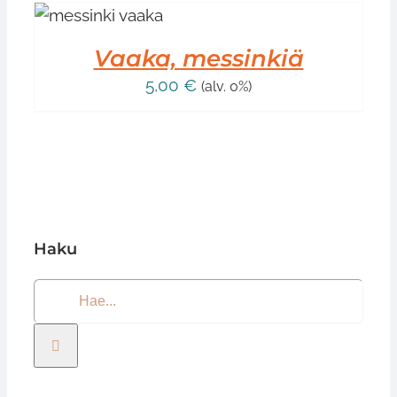
IN
DOT
Vaaka, messinkiä
5,00
€
(alv. 0%)
Haku
Etsi
...