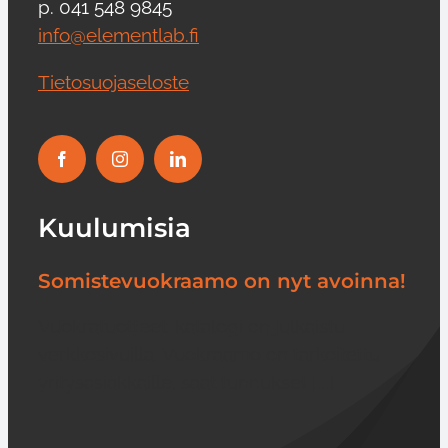
p. 041 548 9845
info@elementlab.fi
Tietosuojaseloste
Kuulumisia
Somistevuokraamo on nyt avoinna!
Vuokratuotteet-katalogi on julkaistu
verkkosivuilla. Vuokraamo on tarkoitettu
yritysasiakkaille, saat tunnukset [...]