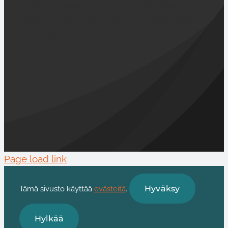
Vuokratuotteet-katalogi on julkaistu
verkkosivuilla. Vuokraamo on tarkoitettu
yritysasiakkaille, saat tunnukset [...]
Page load link
Hyväksy
Tämä sivusto käyttää
evästeitä
.
Hylkää