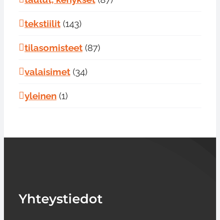
tekstiilit
(143)
tilasomisteet
(87)
valaisimet
(34)
yleinen
(1)
Yhteystiedot