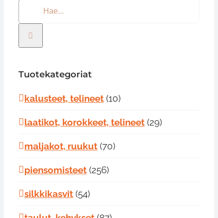
Etsi
...
Tuotekategoriat
kalusteet, telineet
(10)
laatikot, korokkeet, telineet
(29)
maljakot, ruukut
(70)
piensomisteet
(256)
silkkikasvit
(54)
taulut, kehykset
(87)