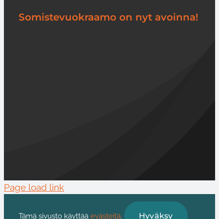
Somistevuokraamo on nyt avoinna!
Vuokratuotteet-katalogi on julkaistu
verkkosivuilla. Vuokraamo on tarkoitettu
yritysasiakkaille, saat tunnukset [...]
Page load link
Hyväksy
Tämä sivusto käyttää
evästeitä
.