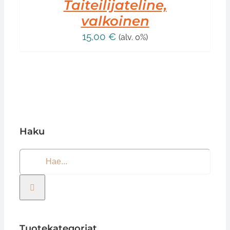
Taiteilijateline,
valkoinen
15,00
€
(alv. 0%)
Haku
Etsi
...
Tuotekategoriat