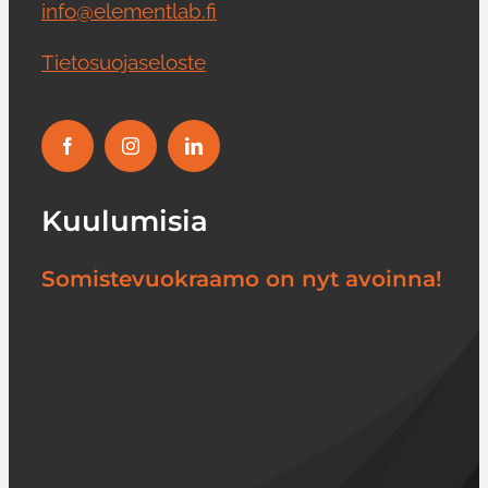
info@elementlab.fi
Tietosuojaseloste
Kuulumisia
Somistevuokraamo on nyt avoinna!
Vuokratuotteet-katalogi on julkaistu
verkkosivuilla. Vuokraamo on tarkoitettu
yritysasiakkaille, saat tunnukset [...]