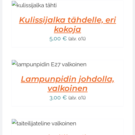
IN
DOT
Kulissijalka tähdelle, eri
kokoja
5,00
€
(alv. 0%)
Lampunpidin johdolla,
valkoinen
3,00
€
(alv. 0%)
/