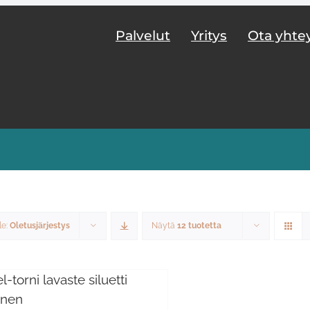
Palvelut
Yritys
Ota yhte
le:
Oletusjärjestys
Näytä
12 tuotetta