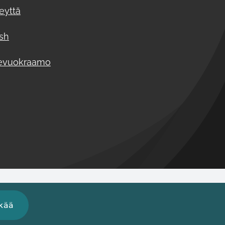
eyttä
ish
evuokraamo
kää