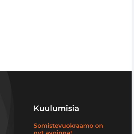
Kuulumisia
Somistevuokraamo on
nyt avoinna!