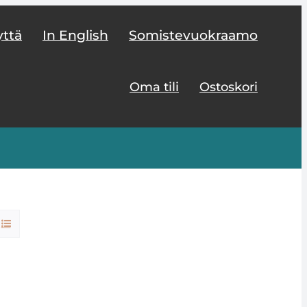
yttä
In English
Somistevuokraamo
Oma tili
Ostoskori