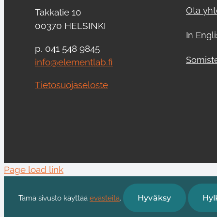
Ota yht
Takkatie 10
00370 HELSINKI
In Engl
p. 041 548 9845
Somist
info@elementlab.fi
Tietosuojaseloste
Page load link
Hyväksy
Hyl
Tämä sivusto käyttää
evästeitä
.