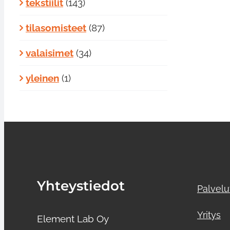
tekstiilit
(143)
tilasomisteet
(87)
valaisimet
(34)
yleinen
(1)
Yhteystiedot
Palvelu
Yritys
Element Lab Oy