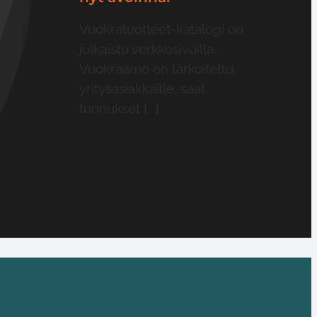
Vuokratuotteet-katalogi on
julkaistu verkkosivuilla.
Vuokraamo on tarkoitettu
yritysasiakkaille, saat
tunnukset [...]