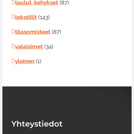
taulut, kehykset
(87)
tekstiilit
(143)
tilasomisteet
(87)
valaisimet
(34)
yleinen
(1)
Yhteystiedot