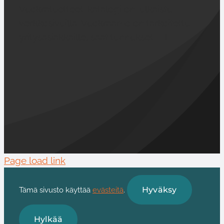
Vuokratuotteet-katalogi on julkaistu
verkkosivuilla. Vuokraamo on tarkoitettu
yritysasiakkaille, saat tunnukset [...]
Page load link
Hyväksy
Tämä sivusto käyttää
evästeitä
.
Hylkää