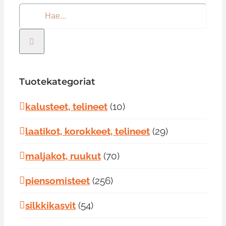
Etsi
...
Tuotekategoriat
kalusteet, telineet
(10)
laatikot, korokkeet, telineet
(29)
maljakot, ruukut
(70)
piensomisteet
(256)
silkkikasvit
(54)