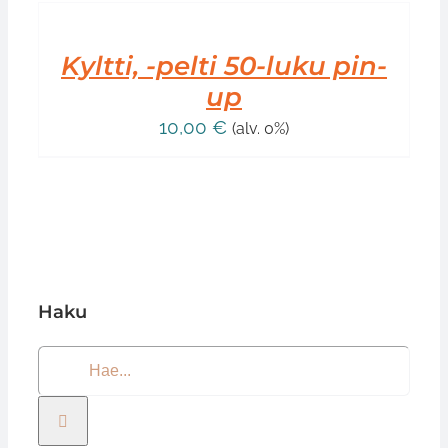
OSTOSKORIIN
/
LISÄTIEDOT
Kyltti, -pelti 50-luku pin-
up
10,00
€
(alv. 0%)
Haku
Etsi
...