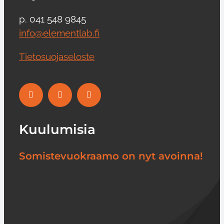
p. 041 548 9845
info@elementlab.fi
Tietosuojaseloste
Kuulumisia
Somistevuokraamo on nyt avoinna!
Vuokratuotteet-katalogi on julkaistu
verkkosivuilla. Vuokraamo on tarkoitettu
yritysasiakkaille, saat tunnukset [...]