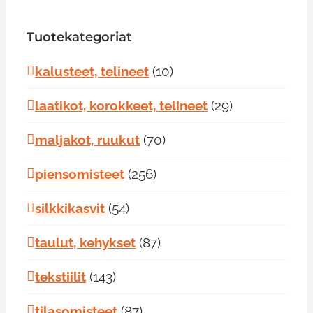
Tuotekategoriat
kalusteet, telineet
(10)
laatikot, korokkeet, telineet
(29)
maljakot, ruukut
(70)
piensomisteet
(256)
silkkikasvit
(54)
taulut, kehykset
(87)
tekstiilit
(143)
tilasomisteet
(87)