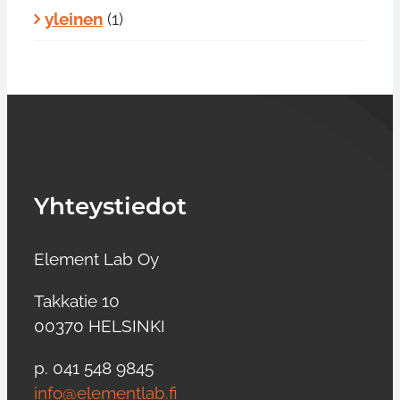
yleinen
(1)
Yhteystiedot
Element Lab Oy
Takkatie 10
00370 HELSINKI
p. 041 548 9845
info@elementlab.fi