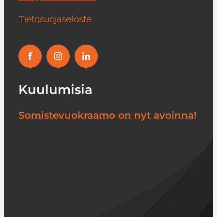
Tietosuojaseloste
Kuulumisia
Somistevuokraamo on nyt avoinna!
Vuokratuotteet-katalogi on julkaistu
verkkosivuilla. Vuokraamo on tarkoitettu
yritysasiakkaille, saat tunnukset [...]