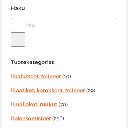
Haku
Etsi
...
Tuotekategoriat
kalusteet, telineet
(10)
laatikot, korokkeet, telineet
(29)
maljakot, ruukut
(70)
piensomisteet
(256)