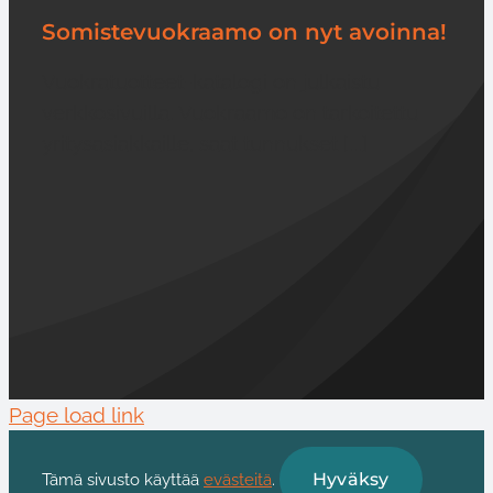
Somistevuokraamo on nyt avoinna!
Vuokratuotteet-katalogi on julkaistu
verkkosivuilla. Vuokraamo on tarkoitettu
yritysasiakkaille, saat tunnukset [...]
Page load link
Hyväksy
Tämä sivusto käyttää
evästeitä
.