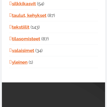
silkkikasvit
(54)
taulut, kehykset
(87)
tekstiilit
(143)
tilasomisteet
(87)
valaisimet
(34)
yleinen
(1)