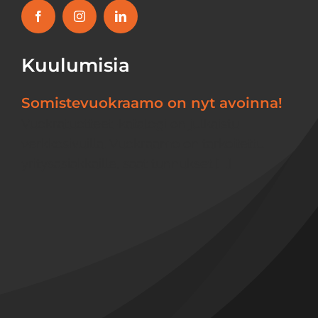
Kuulumisia
Somistevuokraamo on nyt avoinna!
Vuokratuotteet-katalogi on julkaistu
verkkosivuilla. Vuokraamo on tarkoitettu
yritysasiakkaille, saat tunnukset [...]