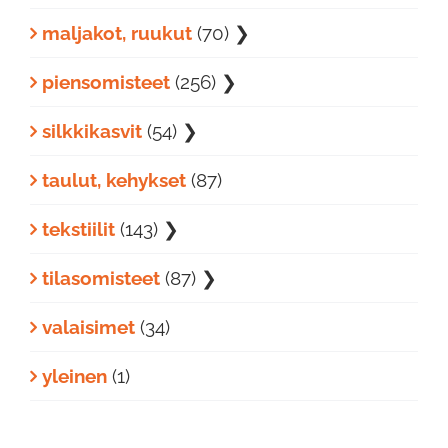
maljakot, ruukut
(70)
❯
piensomisteet
(256)
❯
silkkikasvit
(54)
❯
taulut, kehykset
(87)
tekstiilit
(143)
❯
tilasomisteet
(87)
❯
valaisimet
(34)
yleinen
(1)