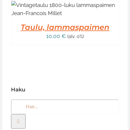
Taulu, lammaspaimen
10,00
€
(alv. 0%)
Haku
Etsi
...