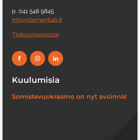
p. 041 548 9845
info@elementlab.fi
Tietosuojaseloste
Kuulumisia
Somistevuokraamo on nyt avoinna!
Vuokratuotteet-katalogi on julkaistu
verkkosivuilla. Vuokraamo on tarkoitettu
yritysasiakkaille, saat tunnukset [...]