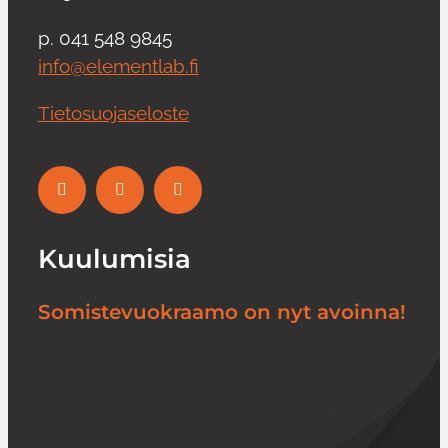
p. 041 548 9845
info@elementlab.fi
Tietosuojaseloste
Kuulumisia
Somistevuokraamo on nyt avoinna!
Vuokratuotteet-katalogi on julkaistu
verkkosivuilla. Vuokraamo on tarkoitettu
yritysasiakkaille, saat tunnukset [...]