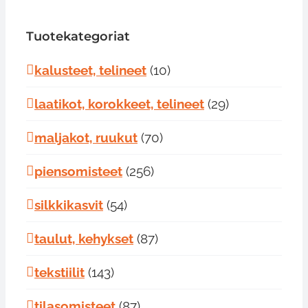
Tuotekategoriat
kalusteet, telineet
(10)
laatikot, korokkeet, telineet
(29)
maljakot, ruukut
(70)
piensomisteet
(256)
silkkikasvit
(54)
taulut, kehykset
(87)
tekstiilit
(143)
tilasomisteet
(87)