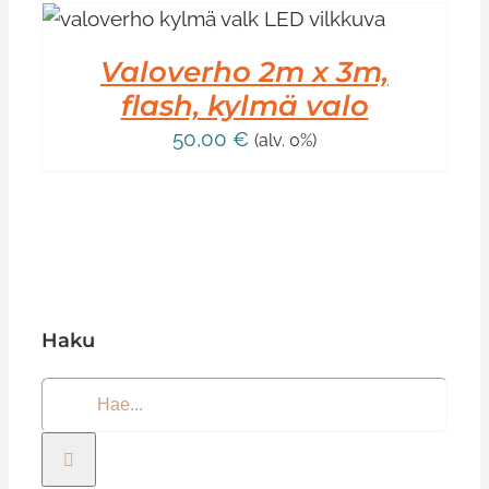
T
Valoverho 2m x 3m,
flash, kylmä valo
50,00
€
(alv. 0%)
Haku
Etsi
...