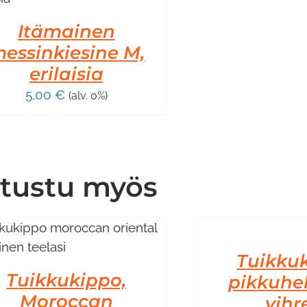
Itämainen
essinkiesine M,
erilaisia
5,00
€
(alv. 0%)
tustu myös
LISÄÄ
OSTOSKORIIN
/
LISÄTIEDOT
Tuikku
Tuikkukippo,
pikkuhel
Moroccan
vihr