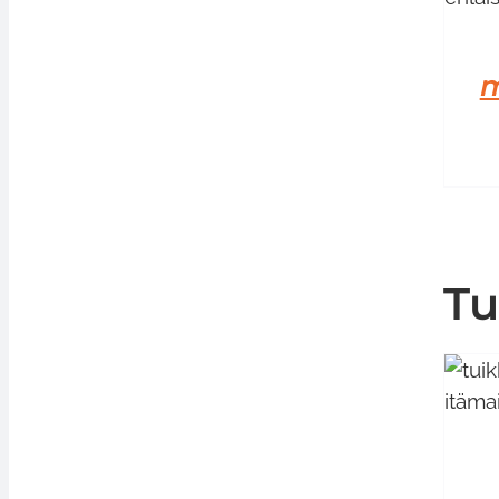
LISÄTIEDOT
m
Tu
LISÄÄ OSTOSKORIIN
/
LISÄTIEDOT