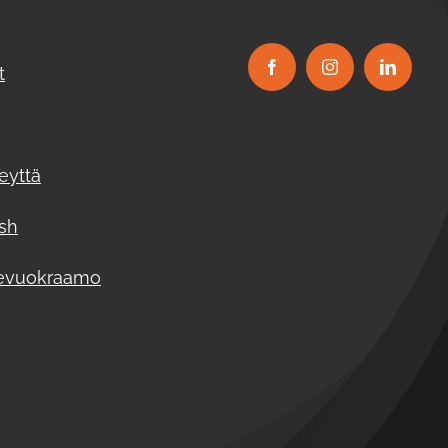
t
eyttä
ish
evuokraamo