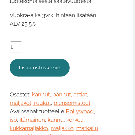
tuotekohtaisesta saatavuudesta.
Vuokra-aika 3vrk, hintaan lisätään
ALV 25,5%
Itämainen
messinkiesine,
iso,
Lisää ostoskoriin
erilaisia
määrä
Osastot:
kannut, pannut, astiat
,
maljakot, ruukut
,
piensomisteet
Avainsanat tuotteelle
Bollywood
,
iso
,
itämainen
,
kannu
,
korkea
,
kukkamaljakko
,
maljakko
,
matkailu
,