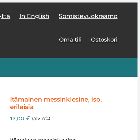
yttä
In English
Somistevuokraamo
Oma tili
Ostoskori
Itämainen messinkiesine, iso,
erilaisia
12,00
€
(alv. 0%)