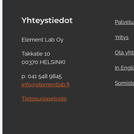
Yhteystiedot
Palvelu
Yritys
Element Lab Oy
Ota yht
Takkatie 10
00370 HELSINKI
In Engl
p. 041 548 9845
Somist
info@elementlab.fi
Tietosuojaseloste