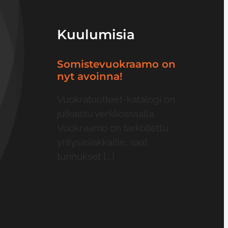
Kuulumisia
Somistevuokraamo on
nyt avoinna!
Vuokratuotteet-katalogi on
julkaistu verkkosivuilla.
Vuokraamo on tarkoitettu
yritysasiakkaille, saat
tunnukset [...]