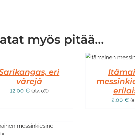
atat myös pitää...
LISÄÄ OSTOSKORIIN
/
KORIIN
LISÄTIEDOT
EDOT
Sarikangas, eri
Itäma
värejä
messinkie
erilai
12,00
€
(alv. 0%)
2,00
€
(a