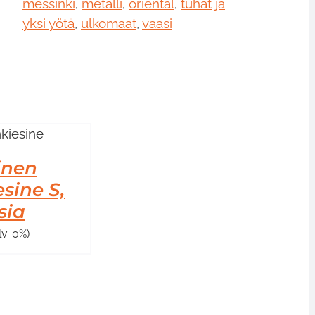
messinki
,
metalli
,
oriental
,
tuhat ja
yksi yötä
,
ulkomaat
,
vaasi
inen
sine S,
sia
lv. 0%)