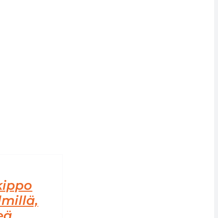
kippo
millä,
eä