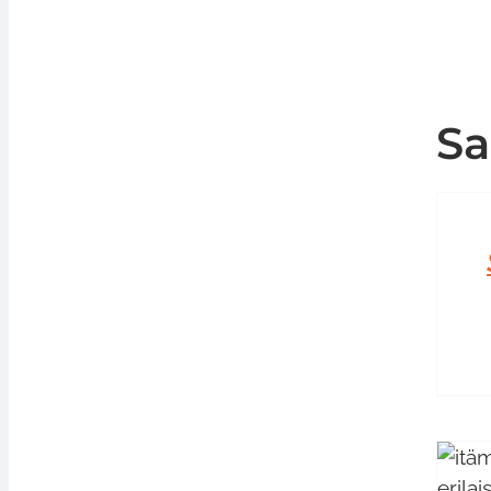
Sa
LISÄÄ
OSTOS
/
LISÄTI
LISÄÄ OSTOSKORIIN
/