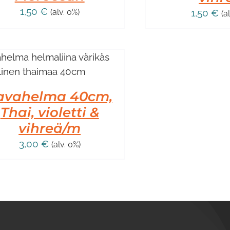
1,50
€
(alv. 0%)
1,50
€
(a
avahelma 40cm,
Thai, violetti &
vihreä/m
3,00
€
(alv. 0%)