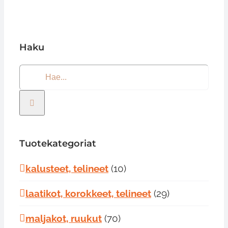
Haku
Etsi
...
Tuotekategoriat
kalusteet, telineet
(10)
laatikot, korokkeet, telineet
(29)
maljakot, ruukut
(70)