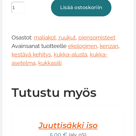
Kukkasiili,
Lisää ostoskoriin
Kenzan,
mini
määrä
Osastot:
maljakot, ruukut
,
piensomisteet
Avainsanat tuotteelle
ekologinen
,
kenzan
,
kestävä kehitys
,
kukka-alusta
,
kukka-
asetelma
,
kukkasiili
Tutustu myös
LISÄÄ
OSTOSKORIIN
/
LISÄTIEDOT
Juuttisäkki iso
5,00
€
(alv. 0%)