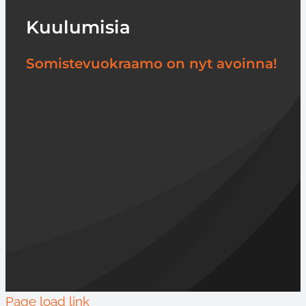
Kuulumisia
Somistevuokraamo on nyt avoinna!
Vuokratuotteet-katalogi on julkaistu
verkkosivuilla. Vuokraamo on tarkoitettu
yritysasiakkaille, saat tunnukset [...]
Page load link