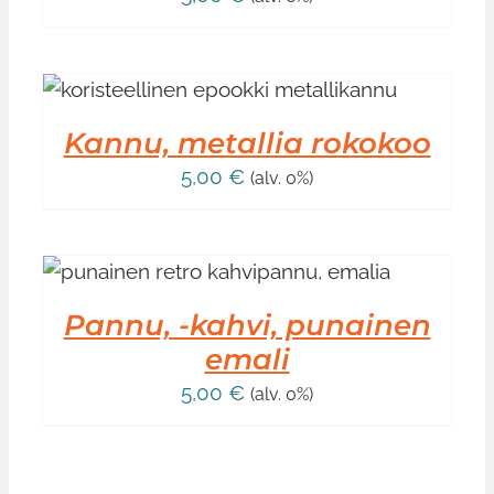
Kannu, metallia rokokoo
5,00
€
(alv. 0%)
T
Pannu, -kahvi, punainen
emali
5,00
€
(alv. 0%)