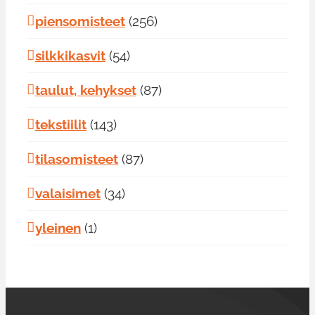
piensomisteet
(256)
silkkikasvit
(54)
taulut, kehykset
(87)
tekstiilit
(143)
tilasomisteet
(87)
valaisimet
(34)
yleinen
(1)