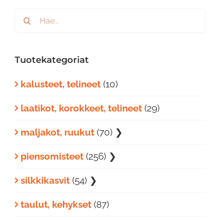
Etsi
...
Tuotekategoriat
kalusteet, telineet
(10)
laatikot, korokkeet, telineet
(29)
maljakot, ruukut
(70)
❯
piensomisteet
(256)
❯
silkkikasvit
(54)
❯
taulut, kehykset
(87)