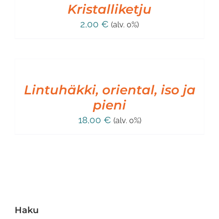
Kristalliketju
2,00
€
(alv. 0%)
LISÄÄ
OSTOSKORIIN
/
LISÄTIEDOT
Lintuhäkki, oriental, iso ja
pieni
18,00
€
(alv. 0%)
Haku