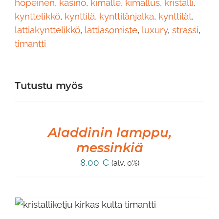
hopeinen
,
kasino
,
kimalle
,
kimallus
,
kristalli
,
kynttelikkö
,
kynttilä
,
kynttilänjalka
,
kynttilät
,
lattiakynttelikkö
,
lattiasomiste
,
luxury
,
strassi
,
timantti
Tutustu myös
LISÄÄ
OSTOSKORIIN
/
LISÄTIEDOT
Aladdinin lamppu,
messinkiä
8,00
€
(alv. 0%)