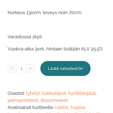
Korkeus 130cm, leveys noin 70cm.
Varastossa 2kpl.
Vuokra-aika 3vrk, hintaan lisätään ALV 25,5%
Lisää ostoskoriin
Kynttelikkö,
strassikupit,
hopea,
lattiamalli
Osastot:
lyhdyt, tuikkukipot, kynttilänjalat
,
määrä
piensomisteet
,
tilasomisteet
Avainsanat tuotteelle
casino
,
hopea
,