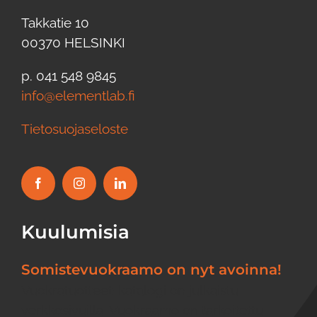
Takkatie 10
00370 HELSINKI
p. 041 548 9845
info@elementlab.fi
Tietosuojaseloste
Kuulumisia
Somistevuokraamo on nyt avoinna!
Vuokratuotteet-katalogi on julkaistu
verkkosivuilla. Vuokraamo on tarkoitettu