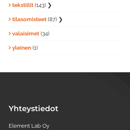
tekstiilit
(143)
❯
tilasomisteet
(87)
❯
valaisimet
(34)
yleinen
(1)
Yhteystiedot
Element Lab Oy