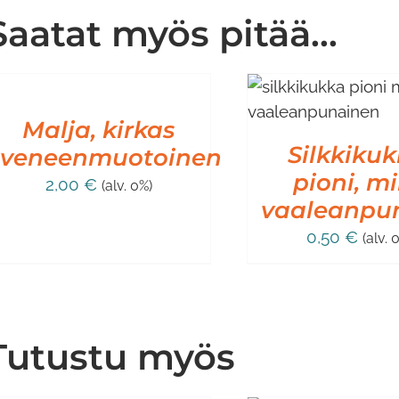
Saatat myös pitää...
ISÄÄ
STOSKORIIN
LISÄÄ OSTOSKORIIN
/
LISÄÄ OSTO
/
LISÄTIEDOT
LISÄT
ISÄTIEDOT
Malja, kirkas
Silkkikuk
veneenmuotoinen
pioni, mi
2,00
€
(alv. 0%)
vaaleanpu
0,50
€
(alv. 
Tutustu myös