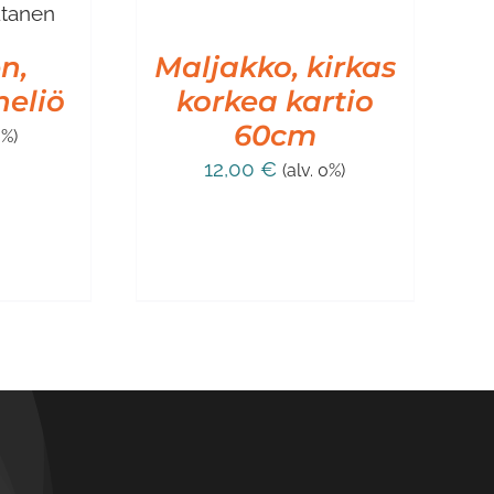
OSTOSKORIIN
/
n,
LISÄTIEDOT
Maljakko, kirkas
neliö
korkea kartio
60cm
0%)
12,00
€
(alv. 0%)