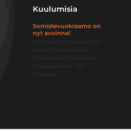
Kuulumisia
Somistevuokraamo on
nyt avoinna!
Vuokratuotteet-katalogi on
julkaistu verkkosivuilla.
Vuokraamo on tarkoitettu
yritysasiakkaille, saat
tunnukset [...]