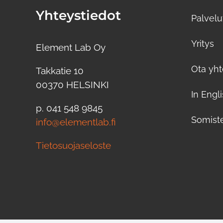
Yhteystiedot
Palvelu
Yritys
Element Lab Oy
Ota yht
Takkatie 10
00370 HELSINKI
In Engl
p. 041 548 9845
Somist
info@elementlab.fi
Tietosuojaseloste