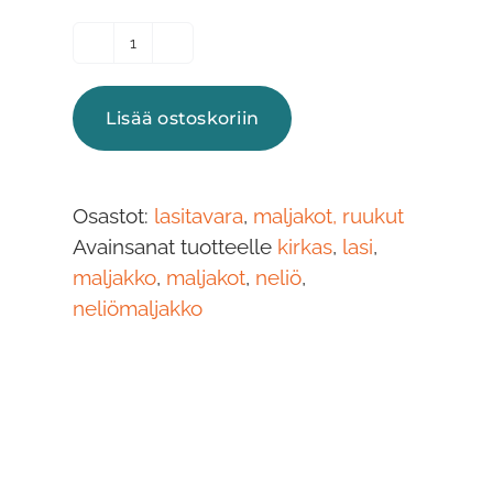
Maljakko,
neliö,
pieni
Lisää ostoskoriin
määrä
Osastot:
lasitavara
,
maljakot, ruukut
Avainsanat tuotteelle
kirkas
,
lasi
,
maljakko
,
maljakot
,
neliö
,
neliömaljakko