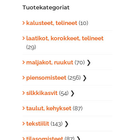
Tuotekategoriat
kalusteet, telineet
(10)
laatikot, korokkeet, telineet
(29)
maljakot, ruukut
(70)
❯
piensomisteet
(256)
❯
silkkikasvit
(54)
❯
taulut, kehykset
(87)
tekstiilit
(143)
❯
tilasomisteet
(87)
❯