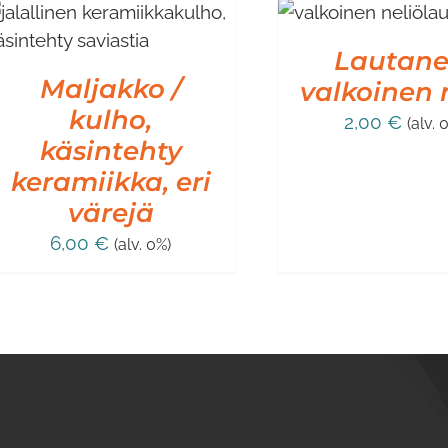
LISÄÄ OSTOSKORIIN
/
LISÄTIEDOT
Lautane
Maljakko /
valkoinen 
kulho,
2,00
€
(alv. 
käsintehty
keramiikka, eri
värejä
6,00
€
(alv. 0%)