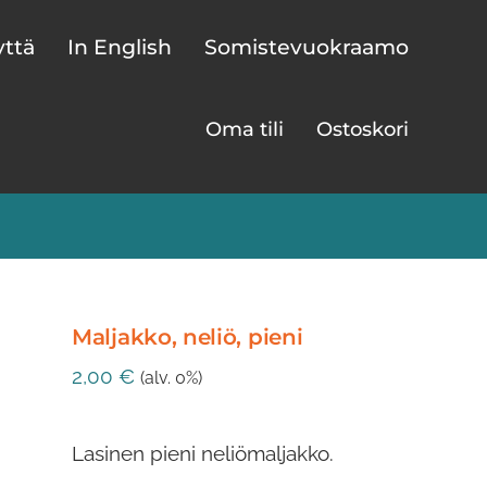
yttä
In English
Somistevuokraamo
Oma tili
Ostoskori
Maljakko, neliö, pieni
2,00
€
(alv. 0%)
Lasinen pieni neliömaljakko.