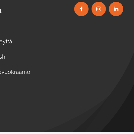
t
eyttä
ish
evuokraamo