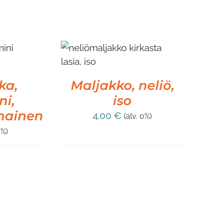
SKORIIN
/
IEDOT
ka,
Maljakko, neliö,
ni,
iso
nainen
4,00
€
(alv. 0%)
0%)
LISÄÄ