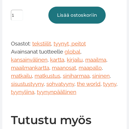
Tyyny,
Lisää ostoskoriin
maailmankartta
määrä
Osastot:
tekstiilit
,
tyynyt, peitot
Avainsanat tuotteelle
global
,
kansainvälinen
,
kartta
,
kirjailu
,
maailma
,
maailmankartta
,
maanosat
,
maapallo
,
matkailu
,
matkustus
,
siniharmaa
,
sininen
,
sisustustyyny
,
sohvatyyny
,
the world
,
tyyny
,
tyynyliina
,
tyynynpäällinen
Tutustu myös