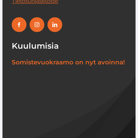
Tietosuojaseloste
Kuulumisia
Somistevuokraamo on nyt avoinna!
Vuokratuotteet-katalogi on julkaistu
verkkosivuilla. Vuokraamo on tarkoitettu
yritysasiakkaille, saat tunnukset [...]