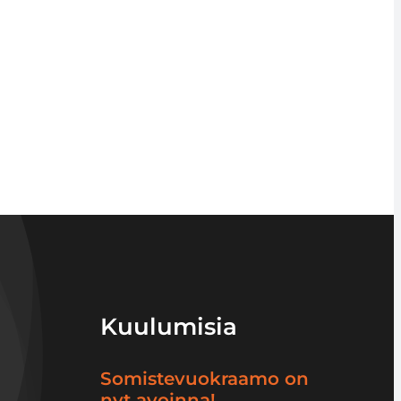
Kuulumisia
Somistevuokraamo on
nyt avoinna!