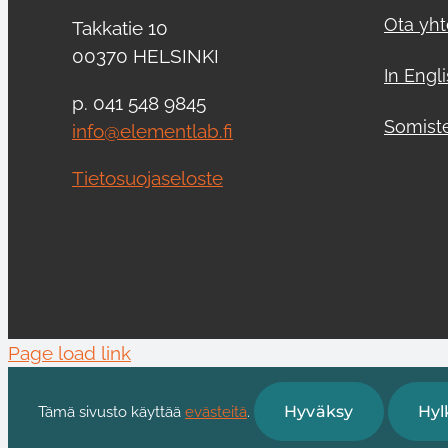
Ota yht
Takkatie 10
00370 HELSINKI
In Engl
p. 041 548 9845
Somist
info@elementlab.fi
Tietosuojaseloste
Page load link
Hyväksy
Hyl
Tämä sivusto käyttää
evästeitä
.