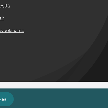
eyttä
ish
evuokraamo
kää