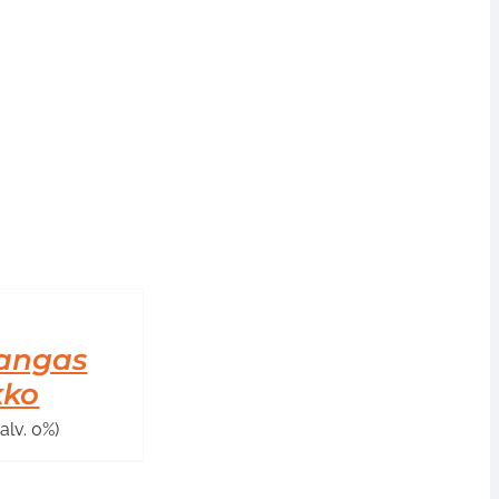
angas
kko
(alv. 0%)