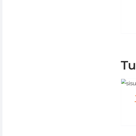
Tu
LISÄÄ OSTOSKORIIN
/
LISÄTIEDOT