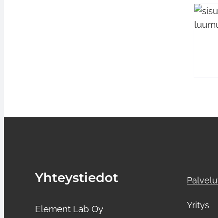
LISÄÄ OSTOSKORIIN
/
LISÄTIEDOT
Yhteystiedot
Palvelu
Yritys
Element Lab Oy