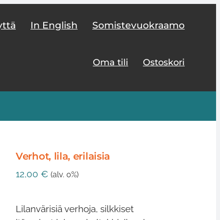
yttä
In English
Somistevuokraamo
Oma tili
Ostoskori
Verhot, lila, erilaisia
12,00
€
(alv. 0%)
Lilanvärisiä verhoja, silkkiset