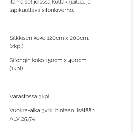
itämaiset joisssa kultakirjailua, ja
läpikuultava sifonkiverho.
Silkkisen koko 120cm x 200cm.
(2kpl)
Sifongin koko 150cm x 400cm.
(1kpl)
Varastossa 3kpl
Vuokra-aika 3vrk, hintaan lisätään
ALV 25,5%