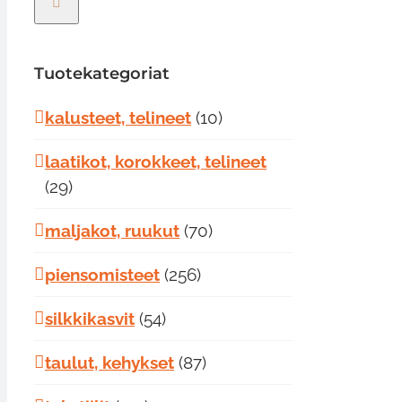
Tuotekategoriat
kalusteet, telineet
(10)
laatikot, korokkeet, telineet
(29)
maljakot, ruukut
(70)
piensomisteet
(256)
silkkikasvit
(54)
taulut, kehykset
(87)