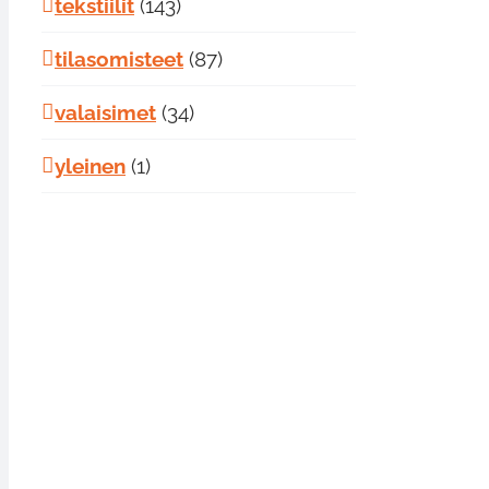
tekstiilit
(143)
tilasomisteet
(87)
valaisimet
(34)
yleinen
(1)