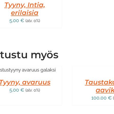
Tyyny, Intia,
erilaisia
5,00
€
(alv. 0%)
tustu myös
LISÄÄ
OSTOSKORIIN
/
LISÄTIEDOT
Tyyny, avaruus
Taustak
aavi
5,00
€
(alv. 0%)
100,00
€