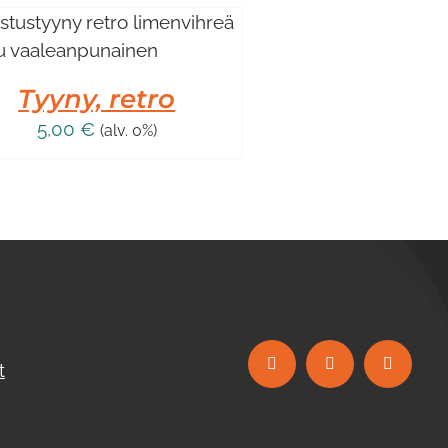
Tyyny, retro
5,00
€
(alv. 0%)
t