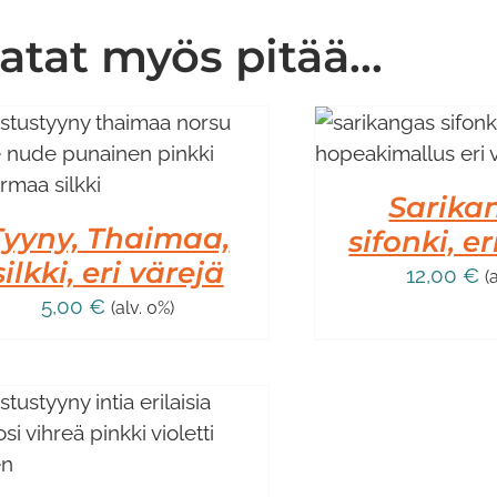
atat myös pitää...
LISÄÄ OSTOSKORIIN
/
LISÄTIEDOT
Sarika
Tyyny, Thaimaa,
sifonki, e
silkki, eri värejä
12,00
€
(
5,00
€
(alv. 0%)