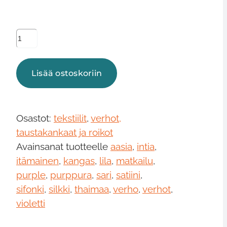
Verhot,
lila,
erilaisia
Lisää ostoskoriin
määrä
Osastot:
tekstiilit
,
verhot,
taustakankaat ja roikot
Avainsanat tuotteelle
aasia
,
intia
,
itämainen
,
kangas
,
lila
,
matkailu
,
purple
,
purppura
,
sari
,
satiini
,
sifonki
,
silkki
,
thaimaa
,
verho
,
verhot
,
violetti