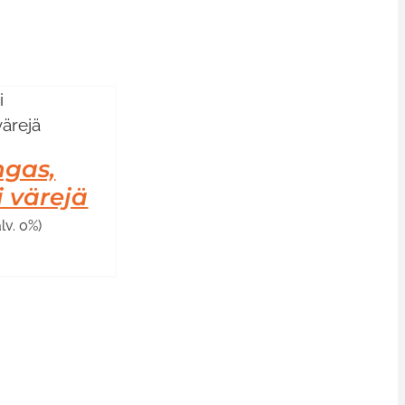
ngas,
ri värejä
alv. 0%)