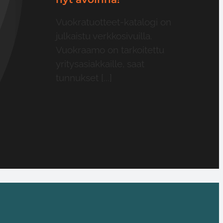
Vuokratuotteet-katalogi on
julkaistu verkkosivuilla.
Vuokraamo on tarkoitettu
yritysasiakkaille, saat
tunnukset [...]