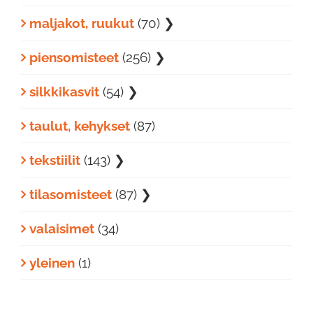
maljakot, ruukut
(70)
❯
piensomisteet
(256)
❯
silkkikasvit
(54)
❯
taulut, kehykset
(87)
tekstiilit
(143)
❯
tilasomisteet
(87)
❯
valaisimet
(34)
yleinen
(1)