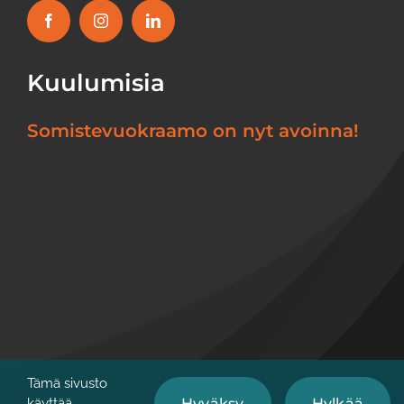
Kuulumisia
Somistevuokraamo on nyt avoinna!
Vuokratuotteet-katalogi on julkaistu
verkkosivuilla. Vuokraamo on tarkoitettu
yritysasiakkaille, saat tunnukset [...]
Tämä sivusto
Hyväksy
Hylkää
käyttää