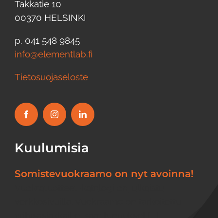
Takkatie 10
00370 HELSINKI
p. 041 548 9845
info@elementlab.fi
Tietosuojaseloste
Kuulumisia
Somistevuokraamo on nyt avoinna!
Vuokratuotteet-katalogi on julkaistu
verkkosivuilla. Vuokraamo on tarkoitettu
yritysasiakkaille, saat tunnukset [...]