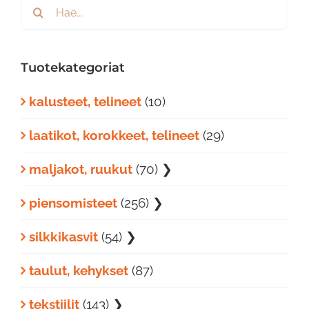
Etsi
...
Tuotekategoriat
kalusteet, telineet
(10)
laatikot, korokkeet, telineet
(29)
maljakot, ruukut
(70)
❯
piensomisteet
(256)
❯
silkkikasvit
(54)
❯
taulut, kehykset
(87)
tekstiilit
(143)
❯