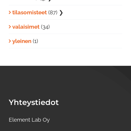
tilasomisteet
(87)
❯
valaisimet
(34)
yleinen
(1)
Yhteystiedot
Element Lab Oy