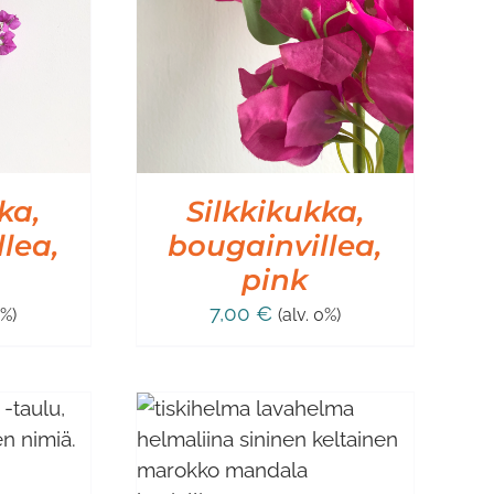
SKORIIN
/
IEDOT
ka,
Silkkikukka,
lea,
bougainvillea,
pink
7,00
€
0%)
(alv. 0%)
SKORIIN
/
IEDOT