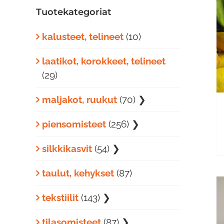
Tuotekategoriat
LISÄÄ OSTOSKORIIN
/
kalusteet, telineet
(10)
LISÄTIEDOT
laatikot, korokkeet, telineet
(29)
maljakot, ruukut
(70)
❯
piensomisteet
(256)
❯
silkkikasvit
(54)
❯
taulut, kehykset
(87)
tekstiilit
(143)
❯
tilasomisteet
(87)
❯