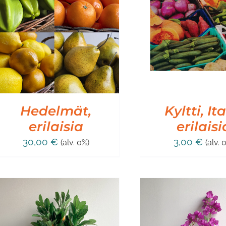
LISÄÄ OSTOSKORIIN
/
LISÄÄ OSTO
LISÄTIEDOT
LISÄT
Hedelmät,
Kyltti, It
erilaisia
erilaisi
30,00
€
3,00
€
(alv. 0%)
(alv. 