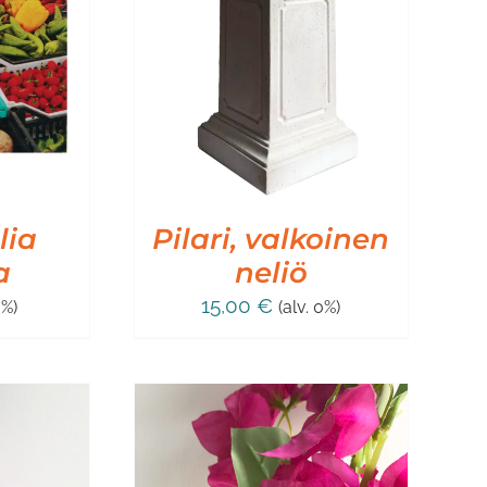
SKORIIN
/
IEDOT
alia
Pilari, valkoinen
a
neliö
15,00
€
0%)
(alv. 0%)