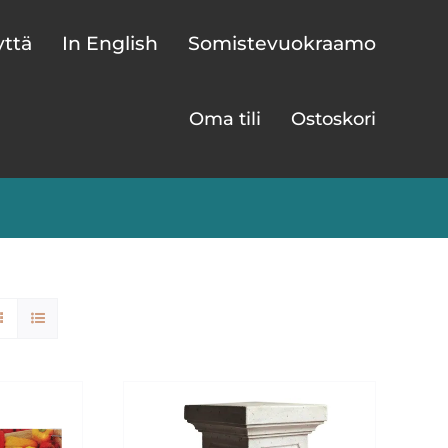
yttä
In English
Somistevuokraamo
Oma tili
Ostoskori