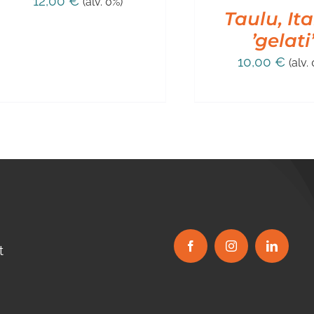
12,00
€
(alv. 0%)
Taulu, Ita
’gelati
10,00
€
(alv.
t