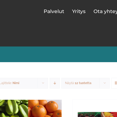
Palvelut
Yritys
Ota yhte
Lajittele:
Nimi
Näytä
12 tuotetta