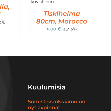
lia,
Tiskihelma
’
80cm, Morocco
 0%)
5,00
€
(alv. 0%)
Kuulumisia
Somistevuokraamo on
nyt avoinna!