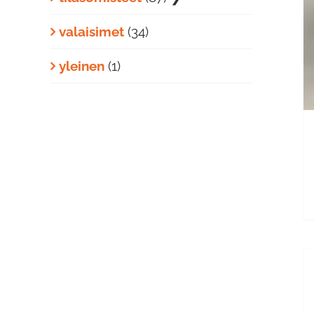
LISÄÄ OSTOSKORIIN
/
valaisimet
(34)
LISÄTIEDOT
yleinen
(1)
L
O
L