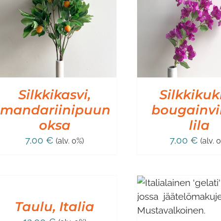
LISÄÄ OSTOSKORIIN
/
LISÄÄ OSTO
LISÄTIEDOT
LISÄT
Silkkikasvi,
Silkkikuk
mandariinipuun
bougainvil
oksa
lila
7,00
€
7,00
€
(alv. 0%)
(alv. 
ISÄÄ
STOSKORIIN
/
LISÄÄ OSTOSKORIIN
/
LISÄÄ OSTO
ISÄTIEDOT
Taulu, Italia
LISÄTIEDOT
LISÄT